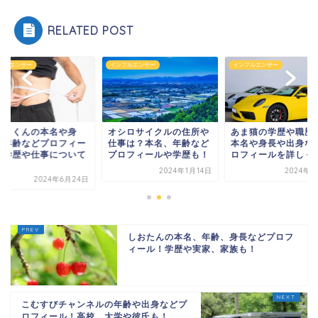
RELATED POST
フルエンサー
インフルエンサー
インフルエンサー
シロサイクルの住所や
あま猫の学歴や職歴は？
ハルクくんの本名や
事は？本名、年齢など
本名や身長や出身などプ
長、年齢などプロフ
ロフィールや学歴も！
ロフィールを詳しく！
ル！学歴や仕事につ
も...
2024年1月14日
2024年7月6日
2024年6月
しおたんの本名、年齢、身長などプロフ
ィール！学歴や実家、家族も！
こむすびチャンネルの年齢や出身などプ
ロフィール！高校、大学や彼氏も！