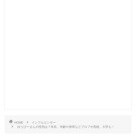
HOME
インフルエンサー
ゆうぴーまんの性別は？本名、年齢や身長などプロフや高校、大学も！