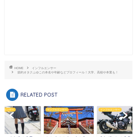
HOME
インフルエンサー
節約オタクふゆこの本名や年齢などプロフィール！大学、高校や本業も！
RELATED POST
フルエンサー
インフルエンサー
インフルエンサー