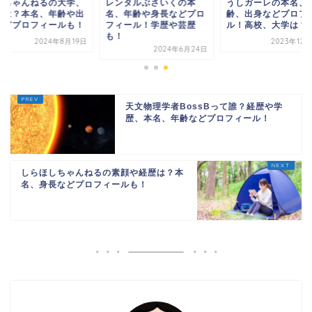
ぞちゃんねるの大学、
レンタルぶさいくの本
うしガーレの本名、
校は？本名、年齢や出
名、年齢や身長などプロ
齢、出身などプロフ
などプロフィールも！
フィール！学歴や芸歴
ル！高校、大学は？
も！
2024年8月19日
2023年12
2024年6月24日
天文物理学者BossBって誰？経歴や学
歴、本名、年齢などプロフィール！
しらほしちゃんねるの素顔や経歴は？本
名、身長などプロフィールも！