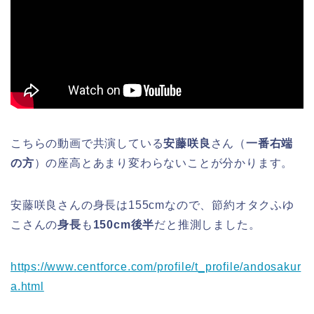
こちらの動画で共演している
安藤咲良
さん（
一番右端
の方
）の座高とあまり変わらないことが分かります。
安藤咲良さんの身長は155cmなので、節約オタクふゆ
こさんの
身長
も
150cm後半
だと推測しました。
https://www.centforce.com/profile/t_profile/andosakur
a.html