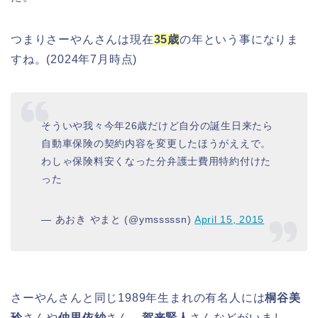
つまりさーやんさんは現在
35歳
の年という事になりま
すね。(2024年7月時点)
そういや我々今年26歳だけど自分の誕生日来たら
自動車保険の契約内容を変更したほうがええで。
わしゃ保険料安くなった分弁護士費用特約付けた
った
— あおき やまと (@ymsssssn)
April 15, 2015
さーやんさんと同じ1989年生まれの有名人には
桐谷美
玲
さんや
仲里依紗
さん、
賀来賢人
さんなどがいまし