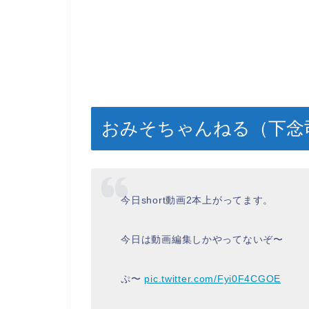
おみそちゃんねる（下念
今日short動画2本上がってます。
今日は動画編集しかやってないぞ〜
ぷ〜
pic.twitter.com/Fyi0F4CGOE