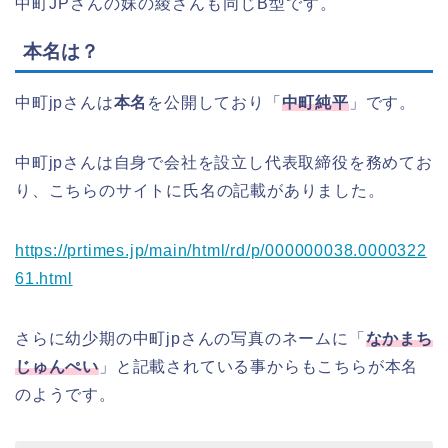
中町JPさんの妹の綾さんも同じB型です。
本名は？
中町jpさんは
本名
を公開しており「
中町純平
」です。
中町jpさんは自身で会社を設立し代表取締役を務めてお
り、こちらのサイトに氏名の記載がありました。
https://prtimes.jp/main/html/rd/p/000000038.0000322
61.html
さらに幼少期の中町jpさんの写真のネームに「
なかまち
じゅんぺい
」と記載されている事からもこちらが本名
のようです。