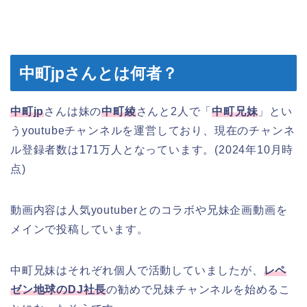
中町jpさんとは何者？
中町jp
さんは妹の
中町綾
さんと2人で「
中町兄妹
」とい
うyoutubeチャンネルを運営しており、現在のチャンネ
ル登録者数は171万人となっています。(2024年10月時
点)
動画内容は人気youtuberとのコラボや兄妹企画動画を
メインで投稿しています。
中町兄妹はそれぞれ個人で活動していましたが、
レペ
ゼン地球のDJ社長
の勧めで兄妹チャンネルを始めるこ