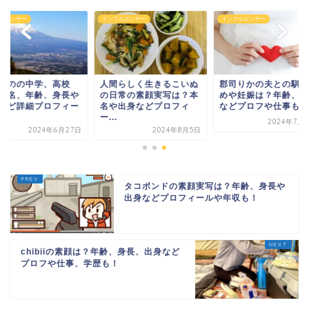
フルエンサー
インフルエンサー
インフルエンサー
間らしく生きるこいぬ
郡司りかの夫との馴れ初
なえなのの中学、高
日常の素顔実写は？本
めや妊娠は？年齢、身長
は？本名、年齢、身
や出身などプロフィ
などプロフや仕事も！
出身など詳細プロフ
.
ル...
2024年7月21日
2024年8月5日
2024年6月
タコボンドの素顔実写は？年齢、身長や
出身などプロフィールや年収も！
chibiiの素顔は？年齢、身長、出身など
プロフや仕事、学歴も！