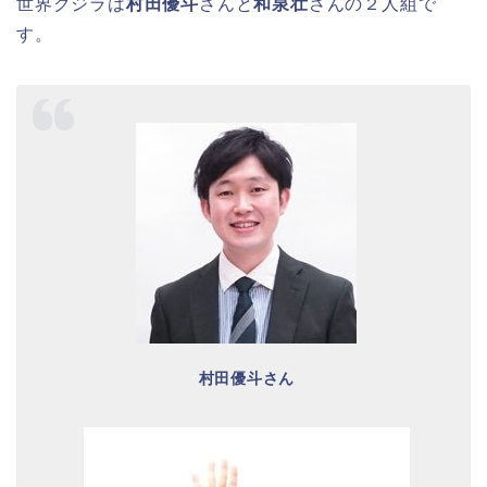
世界クジラは
村田優斗
さんと
和泉壮
さんの２人組で
す。
村田優斗さん