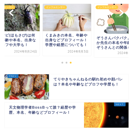
フルエンサー
インフルエンサー
インフルエンサー
モサピ(ほもさぴ)は何
くまみきの本名、年齢や
ぞうさんパクパクよ
？年齢や本名、出身な
出身などプロフィール！
か先生の本名や年齢
プロフや大学も！
学歴や経歴についても！
ぞうさんとの関係も
2024年8月24日
2024年8月3日
2024年8
てりやきちゃんねるの馴れ初めや顔バレ
は？本名や年齢などプロフや学歴も！
天文物理学者BossBって誰？経歴や学
歴、本名、年齢などプロフィール！