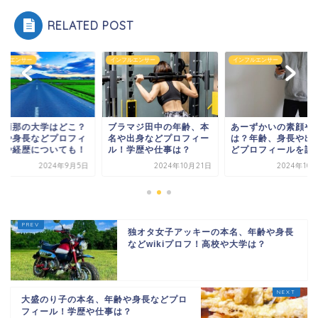
RELATED POST
フルエンサー
インフルエンサー
インフルエンサー
坂莉那の大学はどこ？
ブラマジ田中の年齢、本
あーずかいの素顔や
齢や身長などプロフィ
名や出身などプロフィー
は？年齢、身長や出
ルや経歴についても！
ル！学歴や仕事は？
どプロフィールを調
2024年9月5日
2024年10月21日
2024年10
独オタ女子アッキーの本名、年齢や身長
などwikiプロフ！高校や大学は？
大盛のり子の本名、年齢や身長などプロ
フィール！学歴や仕事は？