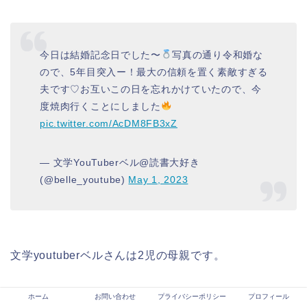
今日は結婚記念日でした〜
写真の通り令和婚な
ので、5年目突入ー！最大の信頼を置く素敵すぎる
夫です♡お互いこの日を忘れかけていたので、今
度焼肉行くことにしました
pic.twitter.com/AcDM8FB3xZ
— 文学YouTuberベル@読書大好き
(@belle_youtube)
May 1, 2023
文学youtuberベルさんは2児の母親です。
2021年8月に女の子、2023年7月に男の子を出産してい
ホーム
お問い合わせ
プライバシーポリシー
プロフィール