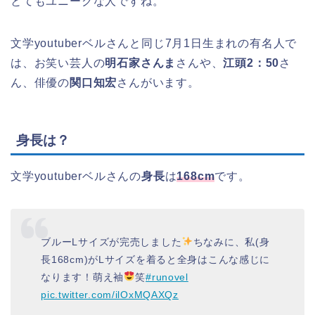
とてもユニークな人ですね。
文学youtuberベルさんと同じ7月1日生まれの有名人で
は、お笑い芸人の
明石家さんま
さんや、
江頭2：50
さ
ん、俳優の
関口知宏
さんがいます。
身長は？
文学youtuberベルさんの
身長
は
168cm
です。
ブルーLサイズが完売しました
ちなみに、私(身
長168cm)がLサイズを着ると全身はこんな感じに
なります！萌え袖
笑
#runovel
pic.twitter.com/ilOxMQAXQz