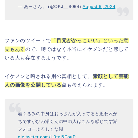
— あーさん。 (@OKJ__8064)
August 6, 2024
ファンのツイートで
「
目元がかっこいい
」といった意
見もある
ので、噂ではなく本当にイケメンだと感じて
いる人も存在するようです。
イケメンと噂される別の真相として、
素顔として芸能
人の画像を公開している
点も考えられます。
着ぐるみの中身はおっさんが入ってると思われが
ちですがびわ湖くんの中の人はこんな感じです湖
フォローよろしくな湖
pic.twitter.com/U0tol8FouP